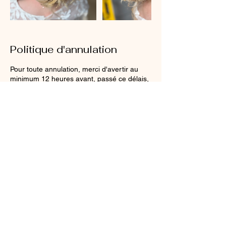
Politique d'annulation
Pour toute annulation, merci d'avertir au
minimum 12 heures avant, passé ce délais,
une majoration de 10€ sur une nouvelle
prise de rendez- vous sera alors facturée, il
en sera de même en cas de non
présentation à mon arrivée à votre domicile.
Coordonnées
0612980040
emy-coiffure@hotmail.com
3529 Rte du Moulin de Prignes, Seiches-
sur-le-Loir, France