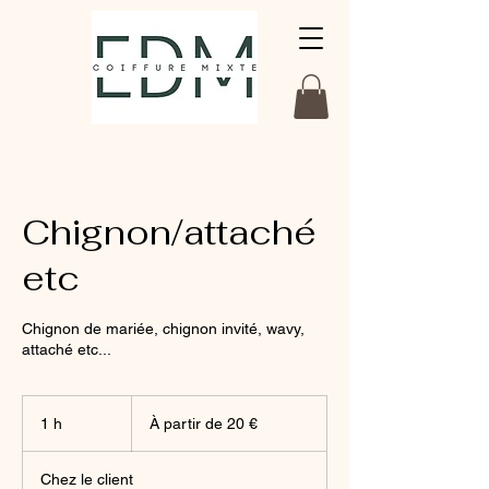
Chignon/attaché
etc
Chignon de mariée, chignon invité, wavy,
attaché etc...
À
partir
1 h
1
À partir de 20 €
de
20
euros
Chez le client